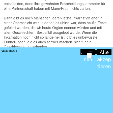
Wirkungseigenschaften zu Produkten, wie auch Aussagen und Informationen auf den Seminaren, Veranstaltungen und
Einzelberatungen sind rein spiritueller Natur und wurden von den geistigen Dimensionen abgerufen. Aus der zur Zeit gültigen und
anerkannten wissenschaftlichen Sicht sind diese Ebenen nicht existent und somit haben auch diese Informationen keinen
anerkannten Wahrheitsgehalt, auch wenn sie die physischen oder anerkannten psychischen Ebenen betreffen. Diese Aussagen sind
somit auch kein Ersatz für die Informationen bzw. Diagnosen und/oder die Behandlung bzw. Beratung von Rechtsanwälten,
Steuerberatern, Ärzten, Apothekern, Psychologen, Psychiatern und Heilpraktikern bzw. staatlichen Institutionen und dies wird auch
nicht empfohlen.
Impressum
Haftungsausschluss / Disclaimer
Datenschutzerklärung
AGB/Veranstaltungen/Beratung
/Behandlung
AGB
Vertrag widerrufen