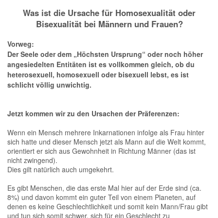
Jetzt kommen wir zu den Ursachen der Präferenzen:
Wenn ein Mensch mehrere Inkarnationen infolge als Frau hinter
sich hatte und dieser Mensch jetzt als Mann auf die Welt kommt,
orientiert er sich aus Gewohnheit in Richtung Männer (das ist
nicht zwingend).
Dies gilt natürlich auch umgekehrt.
Es gibt Menschen, die das erste Mal hier auf der Erde sind (ca.
8%) und davon kommt ein guter Teil von einem Planeten, auf
denen es keine Geschlechtlichkeit und somit kein Mann/Frau gibt
und tun sich somit schwer, sich für ein Geschlecht zu
entscheiden, denn ihre gewohnten Entscheidungsparameter für
eine Partnerschaft haben mit Mann/Frau nichts zu tun.
Dann gibt es noch Menschen, deren letzte Inkarnation eher in
einer Oberschicht war, in denen es üblich war, dass häufig Feste
gefeiert wurden, die wir heute Orgien nennen würden und mit
allen Geschlechtern Sexualität ausgelebt wurde. Wenn die
Inkarnation noch nicht so lange her ist, gibt es unbewusste
Erinnerungen, die es auch schwer machen, sich für ein
Geschlecht zu entscheiden.
Ableh
Alle
Cookie-Hinweis
Zum erweiterten Verständnis, weswegen sich manche Menschen
Wir verwenden Cookies und ähnliche Technologien, um den Betrieb dieser
nen
akzep
in ihrem angeborenen Geschlecht nicht wohlfühlen, findest du
Website sicherzustellen, Inhalte und Funktionen bereitzustellen sowie die
Nutzung unserer Website zu analysieren.
tieren
hier:
Warum sich immer mehr Menschen in ihrem angeborenen
Auf einigen Seiten sind Videos von
Vimeo
eingebunden. Beim Abspielen eines
physischen Geschlecht nicht wohlfühlen
.
Videos können Daten an Vimeo übertragen und Cookies gesetzt werden. Die
Videos werden erst nach Ihrer Einwilligung geladen.
Sie können Ihre Einwilligung jederzeit ändern oder widerrufen. Weitere
Alle Inhalte und Texte unterliegen dem Urheberrecht bzw. dem Copyright (
) von Andreas Kaus.
©️
Informationen finden Sie in unserer
Datenschutzerklärung
.
Hinweis auf Grundlage gesetzlicher Vorschriften:
Alle Aussagen und Informationen auf der Website www.andreaskaus.com,
sowie alle in Papierform bzw. per elektronischer Medien zur Verfügung gestellten Dateien und Informationen, auch zu