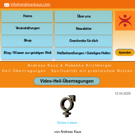
info@andreaskaus.com
Home
Über uns
Veranstaltungen
Newsletter
Shop
Geschenke für dich
Blog / Wissen zur geistigen Welt
Heilbehandlungen / Geistiges Heilen
Spenden
Andreas Kaus & Rebekka Kirchberger
Heil-Übertragungen
Spiritualität mit praktischem Nutzen
Video-Heil-Übertragungen
12.04.2025
Gutes Leben
von Andreas Kaus
Was ist die Ursache für Homosexualität oder
Bisexualität bei Männern und Frauen?
Vorweg:
Der Seele oder dem „Höchsten Ursprung“ oder noch höher
angesiedelten Entitäten ist es vollkommen gleich, ob du
heterosexuell, homosexuell oder bisexuell lebst, es ist
schlicht völlig unwichtig.