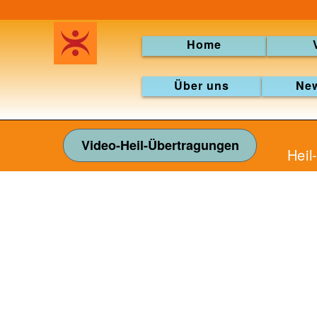
Home
Über uns
New
Video-Heil-Übertragungen
Hei