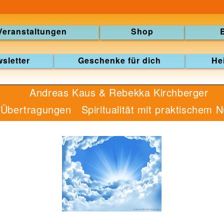
Veranstaltungen
Shop
sletter
Geschenke für dich
He
Andreas Kaus & Rebekka Kirchberger
l-Übertragungen
Spiritualität mit praktischem 