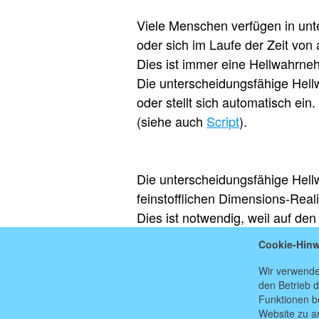
Viele Menschen verfügen in unt
oder sich im Laufe der Zeit von a
Dies ist immer eine Hellwahrnehm
Die unterscheidungsfähige Hell
oder stellt sich automatisch ein
(siehe auch
Script
).
Die unterscheidungsfähige Hell
feinstofflichen Dimensions-Real
Dies ist notwendig, weil auf de
viele Fehlinformationen wie auf
Cookie-Hinw
Wir verwende
den Betrieb d
Funktionen be
Website zu a