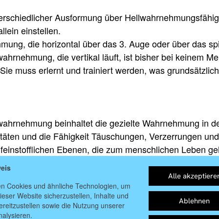
erschiedlicher Ausformung über Hellwahrnehmungsfähigke
llein einstellen.
ung, die horizontal über das 3. Auge oder über das spiri
wahrnehmung, die vertikal läuft, ist bisher bei keinem
. Sie muss erlernt und trainiert werden, was grundsätzli
wahrnehmung beinhaltet die gezielte Wahrnehmung in de
itäten und die Fähigkeit Täuschungen, Verzerrungen und v
n feinstofflichen Ebenen, die zum menschlichen Leben ge
 der dichten physischen Ebene unseres irdischen Lebens
eis
Alle akzeptiere
n Cookies und ähnliche Technologien, um
ieser Website sicherzustellen, Inhalte und
Ablehnen
reitzustellen sowie die Nutzung unserer
nalysieren.